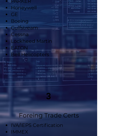
PARKER
Honeywell
GE
Boeing
Gulfstream
Cessna
Lockheed Martin
EATON
Bell Helicopters
3
Foreing Trade Certs
IVA/IEPS Certification
IMMEX