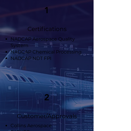
1
Certifications
NADCAP Aerospace Quality
System
NADCAP Chemical Processing
NADCAP NDT FPI
2
Customer/Approvals
Collins Aerospace